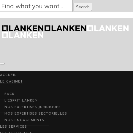
ACCUEIL
ACCUEIL
LE CABINET
LE CABINET
BACK
BACK
L’ESPRIT LANKEN
L’ESPRIT LANKEN
NOS EXPERTISES JURIDIQUES
NOS EXPERTISES JURIDIQUES
NOS EXPERTISES SECTORIELLES
NOS EXPERTISES SECTORIELLES
NOS ENGAGEMENTS
NOS ENGAGEMENTS
LES SERVICES
LES SERVICES